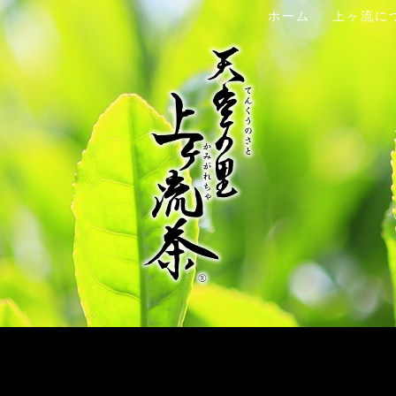
ホーム
上ヶ流に