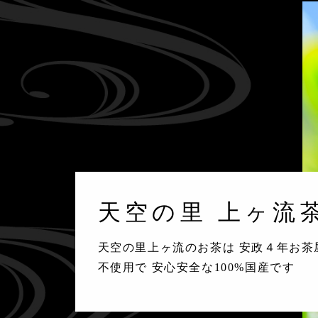
天空の里 上ヶ流
天空の里上ヶ流のお茶は 安政４年お茶
不使用で 安心安全な100%国産です