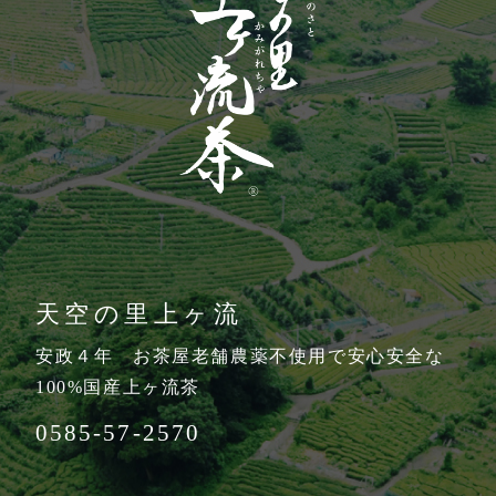
天空の里上ヶ流
安政４年 お茶屋老舗農薬不使用で安心安全な
100%国産上ヶ流茶
0585-57-2570