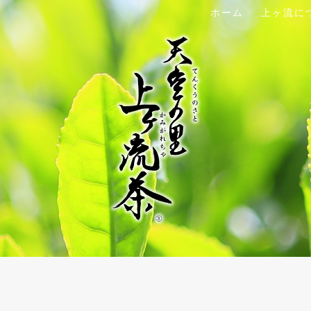
ホーム
上ヶ流に