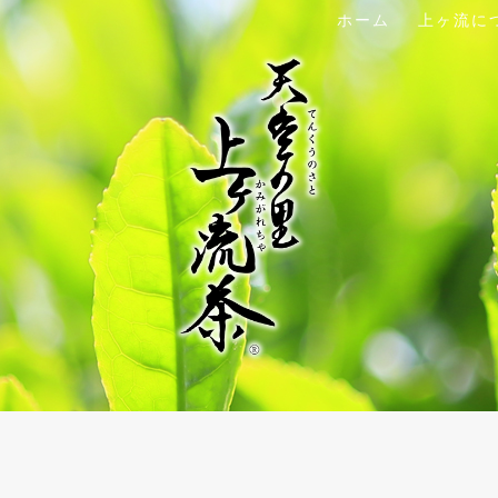
ホーム
上ヶ流に